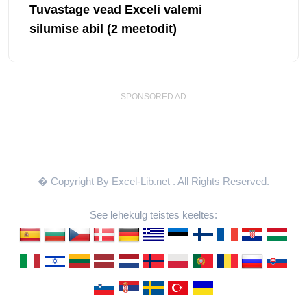
Tuvastage vead Exceli valemi
silumise abil (2 meetodit)
- SPONSORED AD -
� Copyright By Excel-Lib.net
. All Rights Reserved.
See lehekülg teistes keeltes: