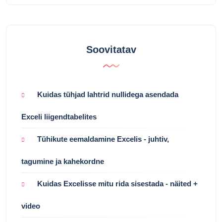
Soovitatav
Kuidas tühjad lahtrid nullidega asendada
Exceli liigendtabelites
Tühikute eemaldamine Excelis - juhtiv,
tagumine ja kahekordne
Kuidas Excelisse mitu rida sisestada - näited +
video