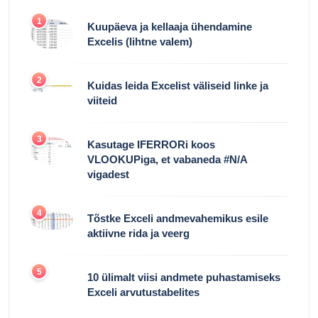
1
Kuupäeva ja kellaaja ühendamine
Excelis (lihtne valem)
2
Kuidas leida Excelist väliseid linke ja
viiteid
3
Kasutage IFERRORi koos
VLOOKUPiga, et vabaneda #N/A
vigadest
4
Tõstke Exceli andmevahemikus esile
aktiivne rida ja veerg
5
10 ülimalt viisi andmete puhastamiseks
Exceli arvutustabelites