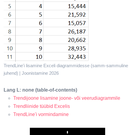
TrendLine'i lisamine Exceli diagrammidesse (samm-sammuline
juhend) | Joonistamine 2026
Lang L: none (table-of-contents)
Trendijoone lisamine joone- või veerudiagrammile
Trendliinide tüübid Excelis
TrendLine'i vormindamine
Play