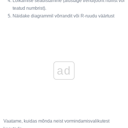
Lõikamise seadistamine (alustage trendijoont nullist või
teatud numbrist).
Näidake diagrammil võrrandit või R-ruudu väärtust
ad
Vaatame, kuidas mõnda neist vormindamisvalikutest