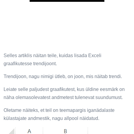
Selles artiklis näitan teile, kuidas lisada Exceli
graafikutesse trendijoont.
Trendijoon, nagu nimigi ütleb, on joon, mis näitab trendi.
Leiate selle paljudest graafikutest, kus üldine eesmärk on
näha olemasolevatest andmetest tulenevat suundumust.
Oletame näiteks, et teil on teemapargis iganädalaste
külastajate andmestik, nagu allpool näidatud.