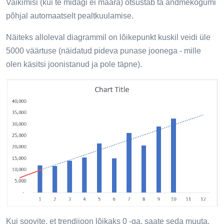
Vaikimisi (kui te midagi ei määra) otsustab ta andmekogumi
põhjal automaatselt pealtkuulamise.
Näiteks alloleval diagrammil on lõikepunkt kuskil veidi üle
5000 väärtuse (näidatud pideva punase joonega - mille
olen käsitsi joonistanud ja pole täpne).
Kui soovite, et trendijoon lõikaks 0 -ga, saate seda muuta,