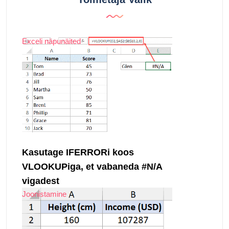
Exceli näpunäited
Kasutage IFERRORi koos
VLOOKUPiga, et vabaneda #N/A
vigadest
Joonistamine