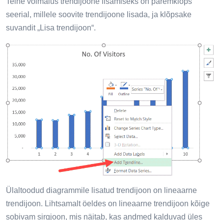
Teine võimalus trendijoone lisamiseks on paremklõps
seerial, millele soovite trendijoone lisada, ja klõpsake
suvandit „Lisa trendijoon“.
Ülaltoodud diagrammile lisatud trendijoon on lineaarne
trendijoon. Lihtsamalt öeldes on lineaarne trendijoon kõige
sobivam sirgjoon, mis näitab, kas andmed kalduvad üles