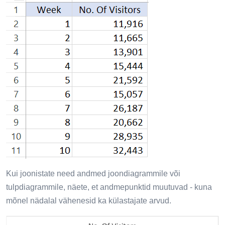
Kui joonistate need andmed joondiagrammile või
tulpdiagrammile, näete, et andmepunktid muutuvad - kuna
mõnel nädalal vähenesid ka külastajate arvud.