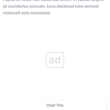
jäi suundumus püsivaks, kuna ülejäänud kahe perioodi
väärtused seda tasandasid.
ad