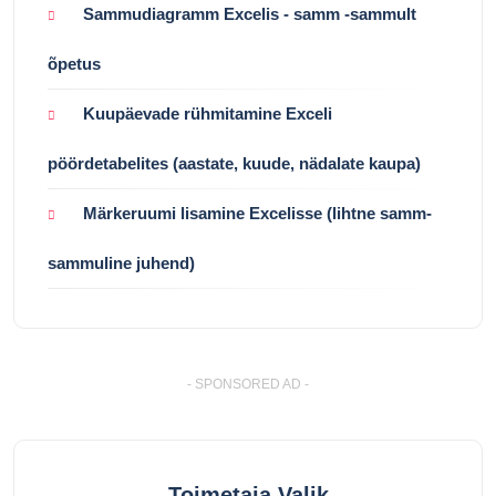
Sammudiagramm Excelis - samm -sammult
õpetus
Kuupäevade rühmitamine Exceli
pöördetabelites (aastate, kuude, nädalate kaupa)
Märkeruumi lisamine Excelisse (lihtne samm-
sammuline juhend)
- SPONSORED AD -
Toimetaja Valik