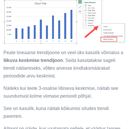
Peale lineaarse trendijoone on veel üks kasulik võimalus a
liikuva keskmise trendijoon
. Seda kasutatakse sageli
trendi näitamiseks, võttes arvesse kindlaksmääratud
perioodide arvu keskmist.
Näiteks kui teete 3-osalise libiseva keskmise, näitab see
suundumust kolme viimase perioodi põhjal.
See on kasulik, kuna näitab kõikumisi siludes trendi
paremini.
Allpool on näide, kus vaatamata sellele, et väärtus langes,