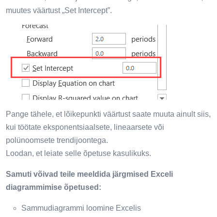
muutes väärtust „Set Intercept”.
Pange tähele, et lõikepunkti väärtust saate muuta ainult siis,
kui töötate eksponentsiaalsete, lineaarsete või
polünoomsete trendijoontega.
Loodan, et leiate selle õpetuse kasulikuks.
Samuti võivad teile meeldida järgmised Exceli
diagrammimise õpetused:
Sammudiagrammi loomine Excelis