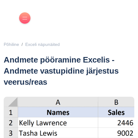
Põhiline
Exceli näpunäited
Andmete pööramine Excelis -
Andmete vastupidine järjestus
veerus/reas