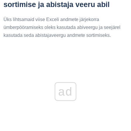
sortimise ja abistaja veeru abil
Üks lihtsamaid viise Exceli andmete järjekorra
ümberpööramiseks oleks kasutada abiveergu ja seejärel
kasutada seda abistajaveergu andmete sortimiseks.
ad