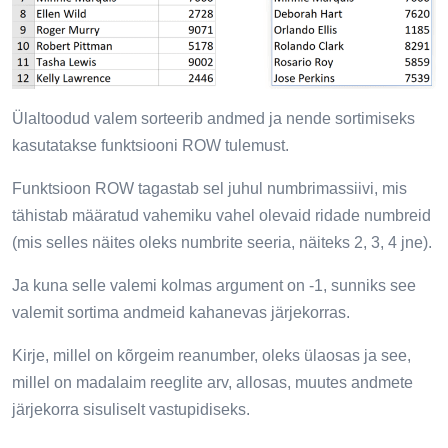
Ülaltoodud valem sorteerib andmed ja nende sortimiseks
kasutatakse funktsiooni ROW tulemust.
Funktsioon ROW tagastab sel juhul numbrimassiivi, mis
tähistab määratud vahemiku vahel olevaid ridade numbreid
(mis selles näites oleks numbrite seeria, näiteks 2, 3, 4 jne).
Ja kuna selle valemi kolmas argument on -1, sunniks see
valemit sortima andmeid kahanevas järjekorras.
Kirje, millel on kõrgeim reanumber, oleks ülaosas ja see,
millel on madalaim reeglite arv, allosas, muutes andmete
järjekorra sisuliselt vastupidiseks.