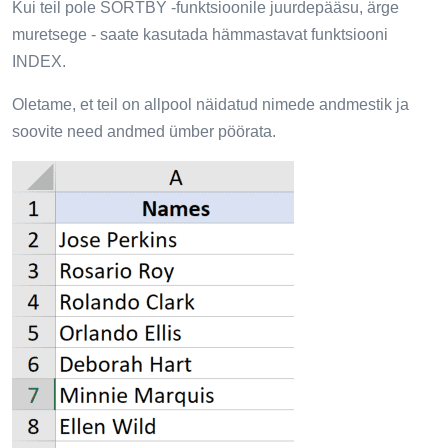
Kui teil pole SORTBY -funktsioonile juurdepääsu, ärge
muretsege - saate kasutada hämmastavat funktsiooni
INDEX.
Oletame, et teil on allpool näidatud nimede andmestik ja
soovite need andmed ümber pöörata.