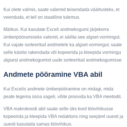
Kui olete valmis, saate valemid teisendada väärtusteks, et
veenduda, et teil on staatiline tulemus.
Märkus. Kui kasutate Exceli andmekogumi järjekorra
ümberpööramiseks valemit, ei säilita see algset vormingut.
Kui vajate sorteeritud andmetele ka algset vormingut, saate
selle käsitsi rakendada või kopeerida ja kleepida vormingu
algsest andmekogumist uude sorteeritud andmekogumisse
Andmete pööramine VBA abil
Kui Excelis andmete ümberpööramine on midagi, mida
peate tegema üsna sageli, võite proovida ka VBA meetodit.
VBA makrokoodi abil saate selle üks kord töövihikusse
kopeerida ja kleepida VBA redaktoris ning seejärel uuesti ja
uuesti kasutada samas töövihikus.