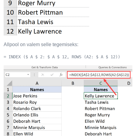
Allpool on valem selle tegemiseks:
= INDEX ($ A $ 2: $ A $ 12, ROWS (A2: $ A $ 12))