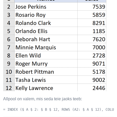
Allpool on valem, mis seda teie jaoks teeb:
= INDEX ($ A $ 2: $ B $ 12, ROWS (A2: $ A $ 12), COLUM