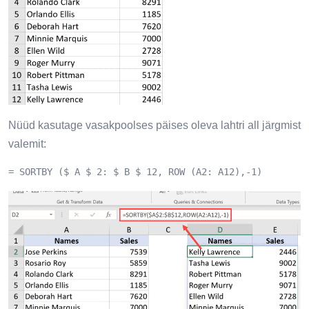
Nüüd kasutage vasakpoolses päises oleva lahtri all järgmist
valemit:
= SORTBY ($ A $ 2: $ B $ 12, ROW (A2: A12),-1)