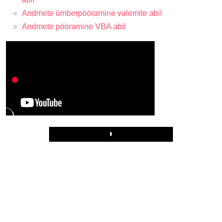
Andmete ümberpööramine valemite abil
Andmete pööramine VBA abil
Play