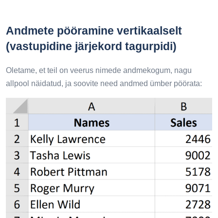
Andmete pööramine vertikaalselt
(vastupidine järjekord tagurpidi)
Oletame, et teil on veerus nimede andmekogum, nagu
allpool näidatud, ja soovite need andmed ümber pöörata: