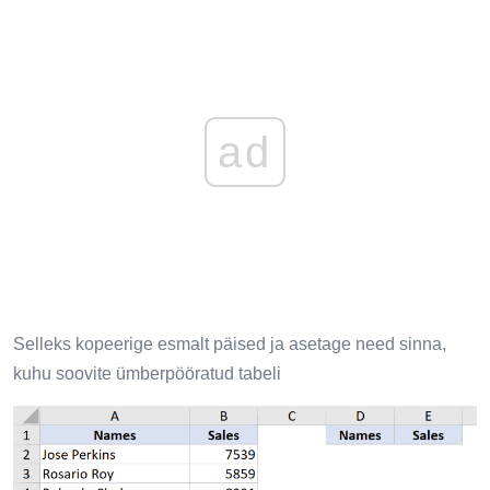
ad
Selleks kopeerige esmalt päised ja asetage need sinna,
kuhu soovite ümberpööratud tabeli