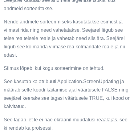
Seejärel kasutab see andmete tegemise tsüklit, kus
andmeid sorteeritakse.
Nende andmete sorteerimiseks kasutatakse esimest ja
viimast rida ning need vahetatakse. Seejärel liigub see
teise rea teisele reale ja vahetab need siis ära. Seejärel
liigub see kolmanda viimase rea kolmandale reale ja nii
edasi.
Silmus lõpeb, kui kogu sorteerimine on tehtud.
See kasutab ka atribuuti Application.ScreenUpdating ja
määrab selle koodi käitamise ajal väärtusele FALSE ning
seejärel keerake see tagasi väärtusele TRUE, kui kood on
käivitatud.
See tagab, et te ei näe ekraanil muudatusi reaalajas, see
kiirendab ka protsessi.