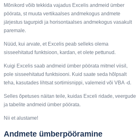
Mõnikord võib tekkida vajadus Excelis andmeid ümber
pöörata, st muuta vertikaalses andmekogus andmete
järjestus tagurpidi ja horisontaalses andmekogus vasakult
paremale.
Nüüd, kui arvate, et Excelis peab selleks olema
sisseehitatud funktsioon, kardan, et olete pettunud.
Kuigi Excelis saab andmeid ümber pöörata mitmel viisil,
pole sisseehitatud funktsiooni. Kuid saate seda hõlpsalt
teha, kasutades lihtsat sortimisnippi, valemeid või VBA -d.
Selles õpetuses näitan teile, kuidas Exceli ridade, veergude
ja tabelite andmeid ümber pöörata.
Nii et alustame!
Andmete ümberpööramine