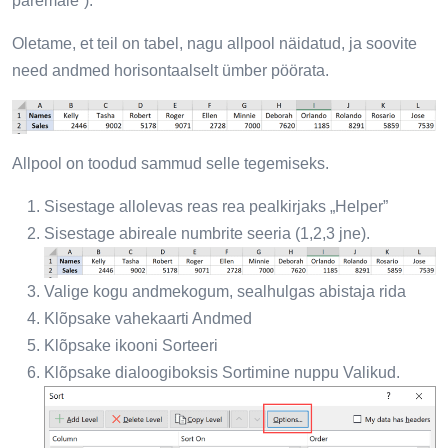
paremale”).
Oletame, et teil on tabel, nagu allpool näidatud, ja soovite
need andmed horisontaalselt ümber pöörata.
Allpool on toodud sammud selle tegemiseks.
Sisestage allolevas reas rea pealkirjaks „Helper”
Sisestage abireale numbrite seeria (1,2,3 jne).
Valige kogu andmekogum, sealhulgas abistaja rida
Klõpsake vahekaarti Andmed
Klõpsake ikooni Sorteeri
Klõpsake dialoogiboksis Sortimine nuppu Valikud.