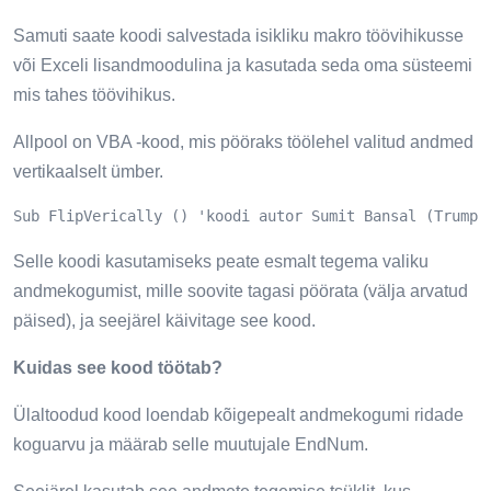
Samuti saate koodi salvestada isikliku makro töövihikusse
või Exceli lisandmoodulina ja kasutada seda oma süsteemi
mis tahes töövihikus.
Allpool on VBA -kood, mis pööraks töölehel valitud andmed
vertikaalselt ümber.
Sub FlipVerically () 'koodi autor Sumit Bansal (TrumpE
Selle koodi kasutamiseks peate esmalt tegema valiku
andmekogumist, mille soovite tagasi pöörata (välja arvatud
päised), ja seejärel käivitage see kood.
Kuidas see kood töötab?
Ülaltoodud kood loendab kõigepealt andmekogumi ridade
koguarvu ja määrab selle muutujale EndNum.