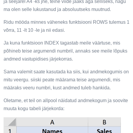
ja seejärel A4 -ks jne, teine ​​viide jääks aga selliseks, nagu
ma olen selle lukustanud ja absoluutseks muutnud.
Ridu mööda minnes väheneks funktsiooni ROWS tulemus 1
võrra, 11 -lt 10 -le ja nii edasi.
Ja kuna funktsioon INDEX tagastab meile väärtuse, mis
põhineb teise argumendi numbril, annaks see meile lõpuks
andmed vastupidises järjekorras.
Sama valemit saate kasutada ka siis, kui andmekogumis on
mitu veergu. siiski peate määrama teise argumendi, mis
määraks veeru numbri, kust andmed tuleb hankida.
Oletame, et teil on allpool näidatud andmekogum ja soovite
muuta kogu tabeli järjekorda: