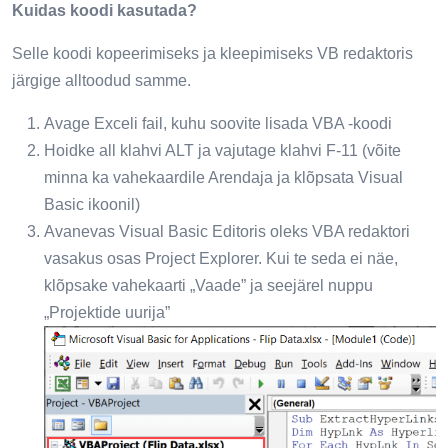
Kuidas koodi kasutada?
Selle koodi kopeerimiseks ja kleepimiseks VB redaktoris
järgige alltoodud samme.
Avage Exceli fail, kuhu soovite lisada VBA -koodi
Hoidke all klahvi ALT ja vajutage klahvi F-11 (võite
minna ka vahekaardile Arendaja ja klõpsata Visual
Basic ikoonil)
Avanevas Visual Basic Editoris oleks VBA redaktori
vasakus osas Project Explorer. Kui te seda ei näe,
klõpsake vahekaarti „Vaade” ja seejärel nuppu
„Projektide uurija”