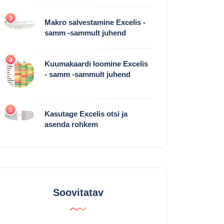
3
Makro salvestamine Excelis -
samm -sammult juhend
4
Kuumakaardi loomine Excelis
- samm -sammult juhend
5
Kasutage Excelis otsi ja
asenda rohkem
Soovitatav