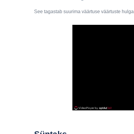
See tagastab suurima väärtuse väärtuste hulga