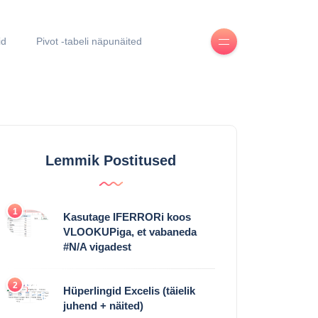
id
Pivot -tabeli näpunäited
Lemmik Postitused
1
Kasutage IFERRORi koos
VLOOKUPiga, et vabaneda
#N/A vigadest
2
Hüperlingid Excelis (täielik
juhend + näited)