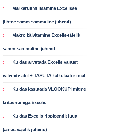
Märkeruumi lisamine Excelisse
(lihtne samm-sammuline juhend)
Makro käivitamine Excelis-täielik
samm-sammuline juhend
Kuidas arvutada Excelis vanust
valemite abil + TASUTA kalkulaatori mall
Kuidas kasutada VLOOKUPi mitme
kriteeriumiga Excelis
Kuidas Excelis ripploendit luua
(ainus vajalik juhend)