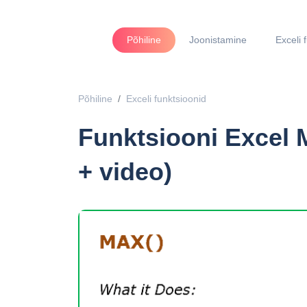
Põhiline
Joonistamine
Exceli 
Põhiline
Exceli funktsioonid
Funktsiooni Excel 
+ video)