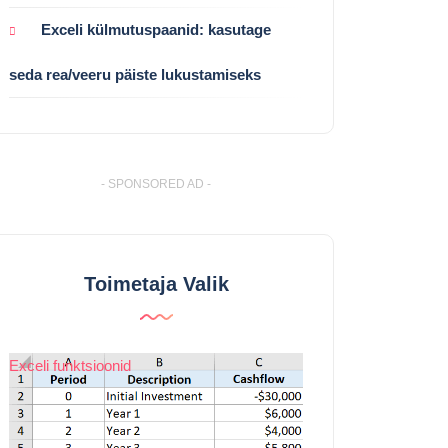
Exceli külmutuspaanid: kasutage
seda rea/veeru päiste lukustamiseks
- SPONSORED AD -
Toimetaja Valik
Exceli funktsioonid