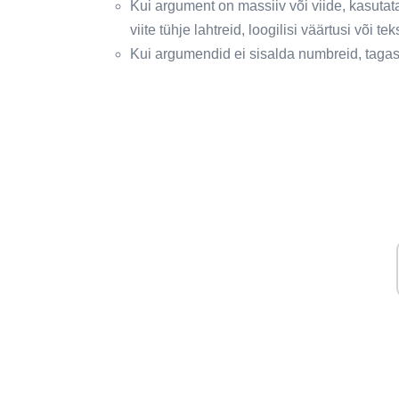
Kui argument on massiiv või viide, kasutata
viite tühje lahtreid, loogilisi väärtusi või tek
Kui argumendid ei sisalda numbreid, tagas