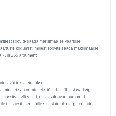
 millest soovite saada maksimaalse väärtuse.
r väärtuste kogumist, millest soovite saada maksimaalse
 kuni 255 argumenti.
ärtusi või teksti eiratakse.
, mida ei saa numbriteks tõlkida, põhjustavad vigu.
 massiivid või viited, mis sisaldavad numbreid.
te tekstiesitused, mille sisestate otse argumentide