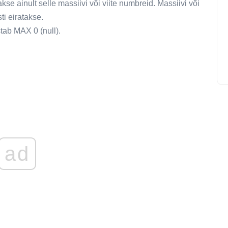
kse ainult selle massiivi või viite numbreid. Massiivi või
sti eiratakse.
tab MAX 0 (null).
ad