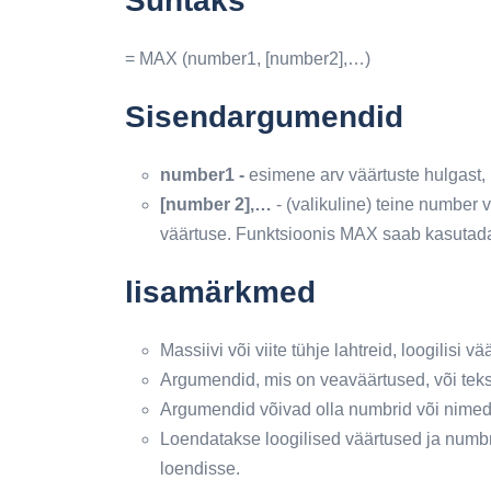
Süntaks
= MAX (number1, [number2],…)
Sisendargumendid
number1 -
esimene arv väärtuste hulgast,
[number 2],…
- (valikuline) teine ​​numbe
väärtuse. Funktsioonis MAX saab kasutada
lisamärkmed
Massiivi või viite tühje lahtreid, loogilisi vä
Argumendid, mis on veaväärtused, või tekst
Argumendid võivad olla numbrid või nimed,
Loendatakse loogilised väärtused ja numbri
loendisse.