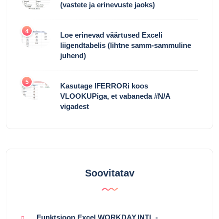
(vastete ja erinevuste jaoks)
4
Loe erinevad väärtused Exceli
liigendtabelis (lihtne samm-sammuline
juhend)
5
Kasutage IFERRORi koos
VLOOKUPiga, et vabaneda #N/A
vigadest
Soovitatav
Funktsioon Excel WORKDAY.INTL -