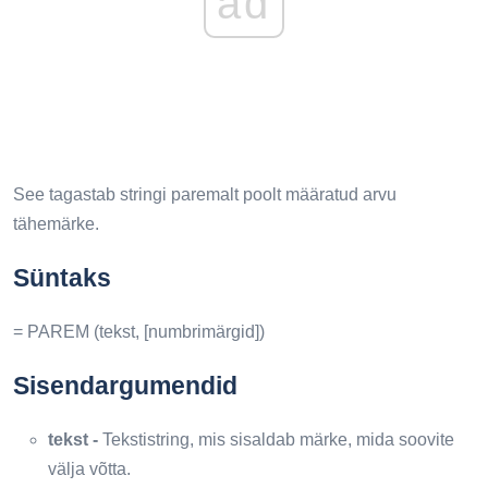
ad
See tagastab stringi paremalt poolt määratud arvu
tähemärke.
Süntaks
= PAREM (tekst, [numbrimärgid])
Sisendargumendid
tekst -
Tekstistring, mis sisaldab märke, mida soovite
välja võtta.