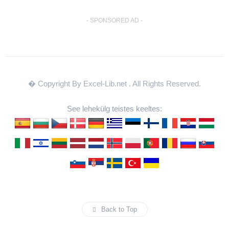
- SPONSORED AD -
� Copyright By Excel-Lib.net
. All Rights Reserved.
See lehekülg teistes keeltes:
Back to Top