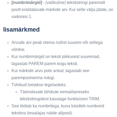
[numbrimärgid]
- (valikuline) tekstistringi paremalt
poolt eraldatavate märkide arv. Kui selle välja jätate, on
vaikimisi 1.
lisamärkmed
Arvude arv peab olema nullist suurem või sellega
võrdne.
Kui numbrimärgid on teksti pikkusest suuremad,
tagastab PAREM parem kogu teksti.
Kui märkide arvu pole antud, tagastab see
parempoolseima märgi.
Tühikud loetakse tegelasteks.
Täiendavate tühikute eemaldamiseks
tekstistringidest kasutage funktsiooni TRIM.
See töötab ka numbritega, kuna käsitleb numbreid
tekstina (reaalajas näide allpool).