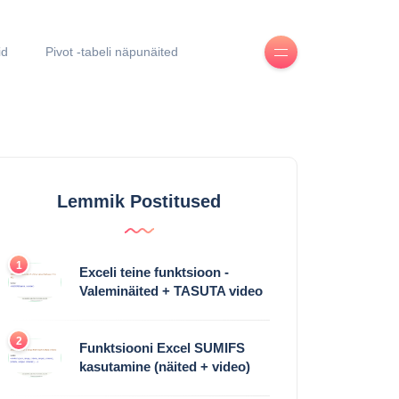
id
Pivot -tabeli näpunäited
Lemmik Postitused
1
Exceli teine ​​funktsioon -
Valeminäited + TASUTA video
2
Funktsiooni Excel SUMIFS
kasutamine (näited + video)