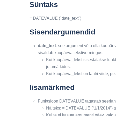
Süntaks
= DATEVALUE ("date_text")
Sisendargumendid
date_text
: see argument võib olla kuupäev 
sisaldab kuupäeva tekstivormingus.
Kui kuupäeva_tekst sisestatakse fun
jutumärkides.
Kui kuupäeva_tekst on lahtri viide, p
lisamärkmed
Funktsioon DATEVALUE tagastab seerian
Näiteks: = DATEVALUE (“1/1/2014”) t
Kui te ei kasuta argumenti päev, vaid 