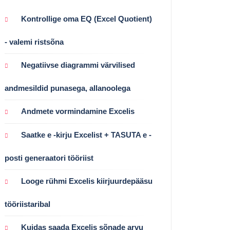
Kontrollige oma EQ (Excel Quotient)
- valemi ristsõna
Negatiivse diagrammi värvilised
andmesildid punasega, allanoolega
Andmete vormindamine Excelis
Saatke e -kirju Excelist + TASUTA e -
posti generaatori tööriist
Looge rühmi Excelis kiirjuurdepääsu
tööriistaribal
Kuidas saada Excelis sõnade arvu