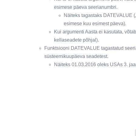
esimese päeva seerianumbri.
Näiteks tagastaks DATEVALUE („1
esimese kuu esimest päeva).
Kui argumenti Aasta ei kasutata, võta
kellaseadete põhjal).
Funktsiooni DATEVALUE tagastatud seerian
süsteemikuupäeva seadetest.
Näiteks 01.03.2016 oleks USAs 3. jaan