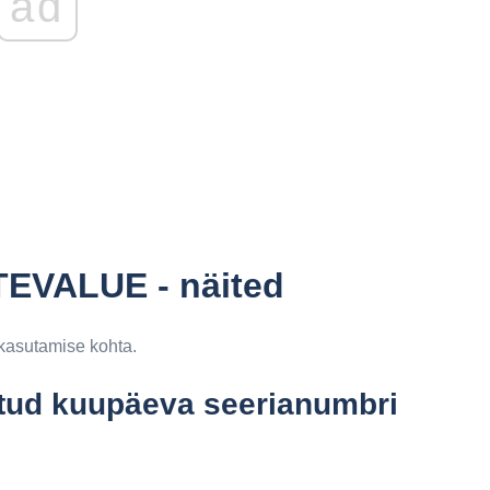
ad
TEVALUE - näited
kasutamise kohta.
tatud kuupäeva seerianumbri