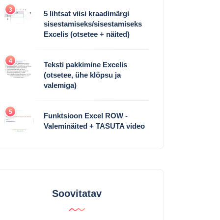
3
5 lihtsat viisi kraadimärgi
sisestamiseks/sisestamiseks
Excelis (otsetee + näited)
4
Teksti pakkimine Excelis
(otsetee, ühe klõpsu ja
valemiga)
5
Funktsioon Excel ROW -
Valeminäited + TASUTA video
Soovitatav