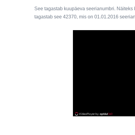
See tagastab kuupäeva seerianumbri. Näiteks
tagastab see 42370, mis on 01.01.2016 seeria