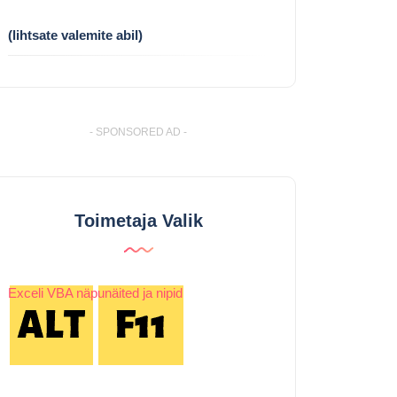
(lihtsate valemite abil)
- SPONSORED AD -
Toimetaja Valik
Exceli VBA näpunäited ja nipid