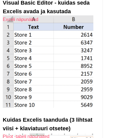
Visual Basic Editor - kuidas seda
Excelis avada ja kasutada
Exceli näpunäited
Kuidas Excelis taanduda (3 lihtsat
viisi + klaviatuuri otsetee)
Pivot -tabeli näpunäited