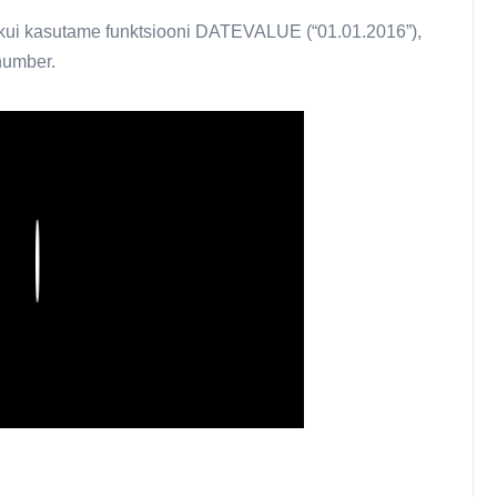
 kui kasutame funktsiooni DATEVALUE (“01.01.2016”),
number.
Play