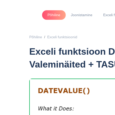
Põhiline
Joonistamine
Exceli 
Põhiline
Exceli funktsioonid
Exceli funktsioon
Valeminäited + TA