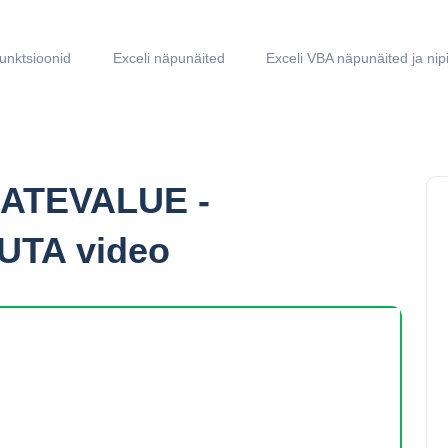
funktsioonid
Exceli näpunäited
Exceli VBA näpunäited ja nip
 DATEVALUE -
SUTA video