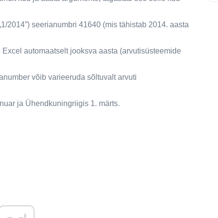
/2014”) seerianumbri 41640 (mis tähistab 2014. aasta
b Excel automaatselt jooksva aasta (arvutisüsteemide
umber võib varieeruda sõltuvalt arvuti
uar ja Ühendkuningriigis 1. märts.