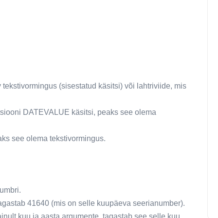
tekstivormingus (sisestatud käsitsi) või lahtriviide, mis
ktsiooni DATEVALUE käsitsi, peaks see olema
eaks see olema tekstivormingus.
umbri.
agastab 41640 (mis on selle kuupäeva seerianumber).
ainult kuu ja aasta argumente, tagastab see selle kuu