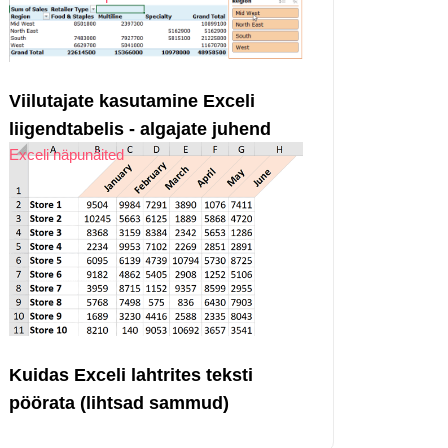
Viilutajate kasutamine Exceli
liigendtabelis - algajate juhend
Exceli näpunäited
Kuidas Exceli lahtrites teksti
pöörata (lihtsad sammud)