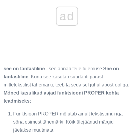
ad
see on fantastiline
- see annab teile tulemuse
See on
fantastiline
. Kuna see kasutab suurtähti pärast
mittetekstilist tähemärki, teeb ta seda sel juhul apostroofiga.
Mõned kasulikud asjad funktsiooni PROPER kohta
teadmiseks:
Funktsioon PROPER mõjutab ainult tekstistringi iga
sõna esimest tähemärki. Kõik ülejäänud märgid
jäetakse muutmata.