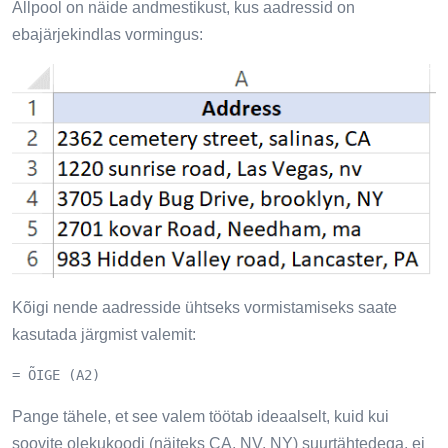
Allpool on näide andmestikust, kus aadressid on
ebajärjekindlas vormingus:
Kõigi nende aadresside ühtseks vormistamiseks saate
kasutada järgmist valemit:
= ÕIGE (A2)
Pange tähele, et see valem töötab ideaalselt, kuid kui
soovite olekukoodi (näiteks CA, NV, NY) suurtähtedega, ei