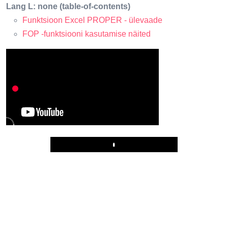
Lang L: none (table-of-contents)
Funktsioon Excel PROPER - ülevaade
FOP -funktsiooni kasutamise näited
Play