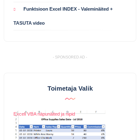
Funktsioon Excel INDEX - Valeminäited +
TASUTA video
- SPONSORED AD -
Toimetaja Valik
Exceli VBA näpunäited ja nipid