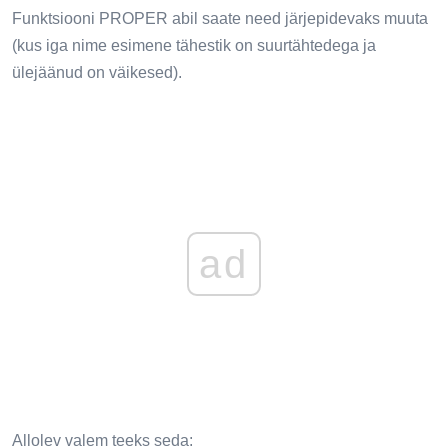
Funktsiooni PROPER abil saate need järjepidevaks muuta
(kus iga nime esimene tähestik on suurtähtedega ja
ülejäänud on väikesed).
ad
Allolev valem teeks seda: