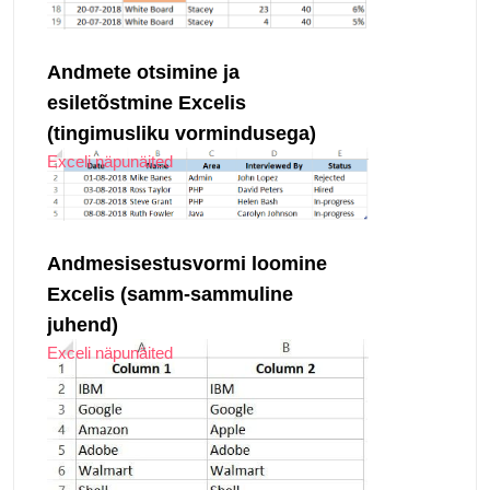
Andmete otsimine ja
esiletõstmine Excelis
(tingimusliku vormindusega)
Exceli näpunäited
Andmesisestusvormi loomine
Excelis (samm-sammuline
juhend)
Exceli näpunäited