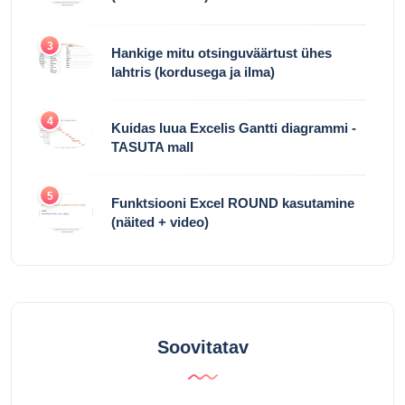
3
Hankige mitu otsinguväärtust ühes
lahtris (kordusega ja ilma)
4
Kuidas luua Excelis Gantti diagrammi -
TASUTA mall
5
Funktsiooni Excel ROUND kasutamine
(näited + video)
Soovitatav