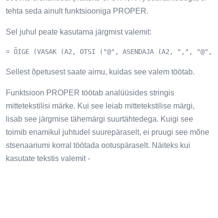
tehta seda ainult funktsiooniga PROPER.
Sel juhul peate kasutama järgmist valemit:
= ÕIGE (VASAK (A2, OTSI ("@", ASENDAJA (A2, ",", "@", 
Sellest õpetusest saate aimu, kuidas see valem töötab.
Funktsioon PROPER töötab analüüsides stringis
mittetekstilisi märke. Kui see leiab mittetekstilise märgi,
lisab see järgmise tähemärgi suurtähtedega. Kuigi see
toimib enamikul juhtudel suurepäraselt, ei pruugi see mõne
stsenaariumi korral töötada ootuspäraselt. Näiteks kui
kasutate tekstis valemit -