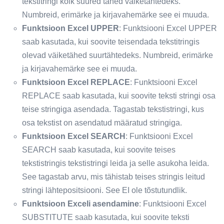
tekstitringi kõik suured tähed väiketähtedeks.
Numbreid, erimärke ja kirjavahemärke see ei muuda.
Funktsioon Excel UPPER
: Funktsiooni Excel UPPER
saab kasutada, kui soovite teisendada tekstitringis
olevad väiketähed suurtähtedeks. Numbreid, erimärke
ja kirjavahemärke see ei muuda.
Funktsioon Excel REPLACE
: Funktsiooni Excel
REPLACE saab kasutada, kui soovite teksti stringi osa
teise stringiga asendada. Tagastab tekstistringi, kus
osa tekstist on asendatud määratud stringiga.
Funktsioon Excel SEARCH
: Funktsiooni Excel
SEARCH saab kasutada, kui soovite teises
tekstistringis tekstistringi leida ja selle asukoha leida.
See tagastab arvu, mis tähistab teises stringis leitud
stringi lähtepositsiooni. See EI ole tõstutundlik.
Funktsioon Exceli asendamine
: Funktsiooni Excel
SUBSTITUTE saab kasutada, kui soovite teksti