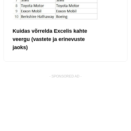
Kuidas võrrelda Excelis kahte
veergu (vastete ja erinevuste
jaoks)
- SPONSORED AD -
� Copyright By Excel-Lib.net
. All Rights Reserved.
See lehekülg teistes keeltes: