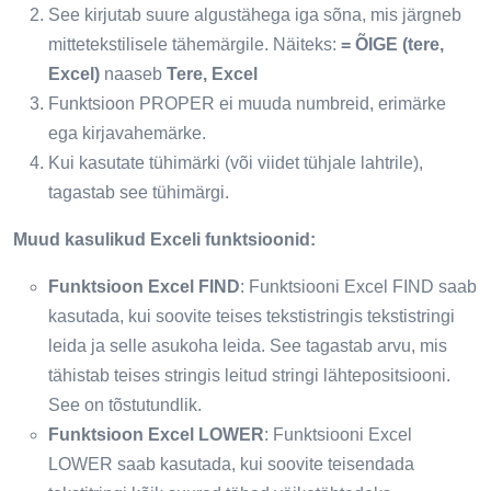
See kirjutab suure algustähega iga sõna, mis järgneb
mittetekstilisele tähemärgile. Näiteks:
= ÕIGE (tere,
Excel)
naaseb
Tere, Excel
Funktsioon PROPER ei muuda numbreid, erimärke
ega kirjavahemärke.
Kui kasutate tühimärki (või viidet tühjale lahtrile),
tagastab see tühimärgi.
Muud kasulikud Exceli funktsioonid:
Funktsioon Excel FIND
: Funktsiooni Excel FIND saab
kasutada, kui soovite teises tekstistringis tekstistringi
leida ja selle asukoha leida. See tagastab arvu, mis
tähistab teises stringis leitud stringi lähtepositsiooni.
See on tõstutundlik.
Funktsioon Excel LOWER
: Funktsiooni Excel
LOWER saab kasutada, kui soovite teisendada