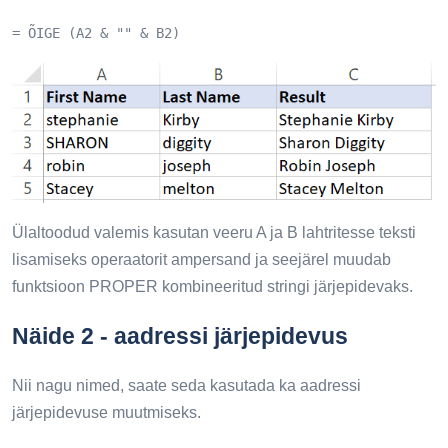
= ÕIGE (A2 & "" & B2)
Ülaltoodud valemis kasutan veeru A ja B lahtritesse teksti
lisamiseks operaatorit ampersand ja seejärel muudab
funktsioon PROPER kombineeritud stringi järjepidevaks.
Näide 2 - aadressi järjepidevus
Nii nagu nimed, saate seda kasutada ka aadressi
järjepidevuse muutmiseks.