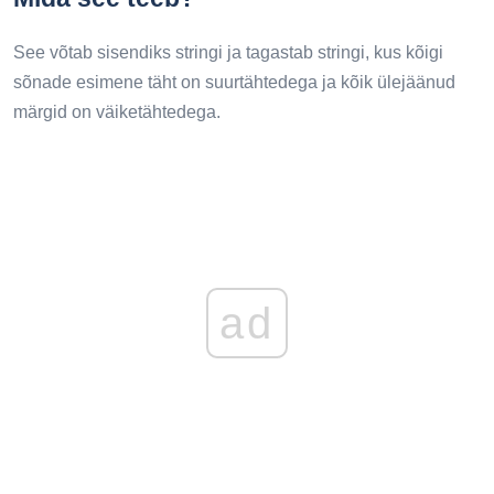
See võtab sisendiks stringi ja tagastab stringi, kus kõigi
sõnade esimene täht on suurtähtedega ja kõik ülejäänud
märgid on väiketähtedega.
ad