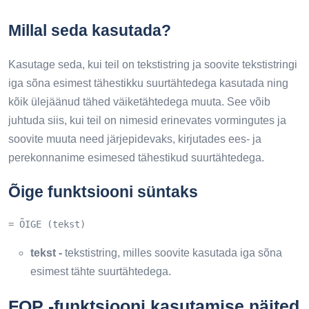
Millal seda kasutada?
Kasutage seda, kui teil on tekstistring ja soovite tekstistringi
iga sõna esimest tähestikku suurtähtedega kasutada ning
kõik ülejäänud tähed väiketähtedega muuta. See võib
juhtuda siis, kui teil on nimesid erinevates vormingutes ja
soovite muuta need järjepidevaks, kirjutades ees- ja
perekonnanime esimesed tähestikud suurtähtedega.
Õige funktsiooni süntaks
= ÕIGE (tekst)
tekst -
tekstistring, milles soovite kasutada iga sõna
esimest tähte suurtähtedega.
FOP -funktsiooni kasutamise näited