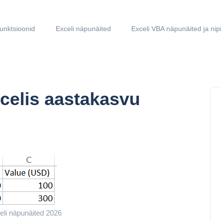
funktsioonid
Exceli näpunäited
Exceli VBA näpunäited ja nip
celis aastakasvu
li näpunäited 2026