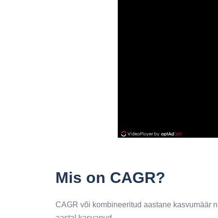
Mis on CAGR?
CAGR või kombineeritud aastane kasvumäär näit
aastal kasvanud.