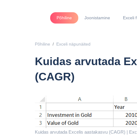
Põhiline
Joonistamine
Exceli 
Põhiline
Exceli näpunäited
Kuidas arvutada Ex
(CAGR)
Kuidas arvutada Excelis aastakasvu (CAGR) | Exce