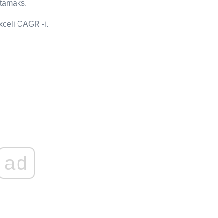
htamaks.
xceli CAGR -i.
ad