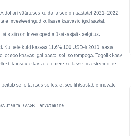
SA dollari väärtuses kulda ja see on aastatel 2021–2022
ie investeeringud kullasse kasvasid igal aastal.
iis siin on Investopedia üksikasjalik selgitus.
ud. Kui teie kuld kasvas 11,6% 100 USD-lt 2010. aastal
 et see kasvas igal aastal sellise tempoga. Tegelik kasv
llest, kui suure kasvu on meie kullasse investeerimine
eitub selle tähtsus selles, et see lihtsustab erinevate
asvumäära (AAGR) arvutamine