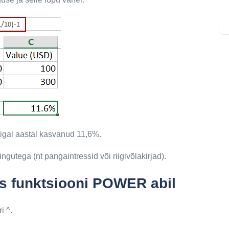
igal aastal kasvanud 11,6%.
ingutega (nt pangaintressid või riigivõlakirjad).
s funktsiooni POWER abil
i ^.