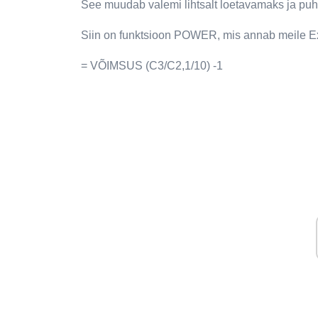
See muudab valemi lihtsalt loetavamaks ja pu
Siin on funktsioon POWER, mis annab meile E
= VÕIMSUS (C3/C2,1/10) -1