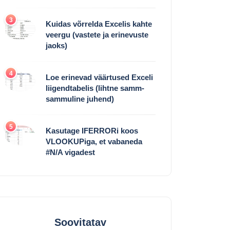
3
Kuidas võrrelda Excelis kahte
veergu (vastete ja erinevuste
jaoks)
4
Loe erinevad väärtused Exceli
liigendtabelis (lihtne samm-
sammuline juhend)
5
Kasutage IFERRORi koos
VLOOKUPiga, et vabaneda
#N/A vigadest
Soovitatav