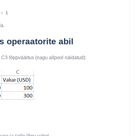
 - 1
a.
 operaatorite abil
s C3 lõppväärtus (nagu allpool näidatud):
use ja selle lõpu vahel.