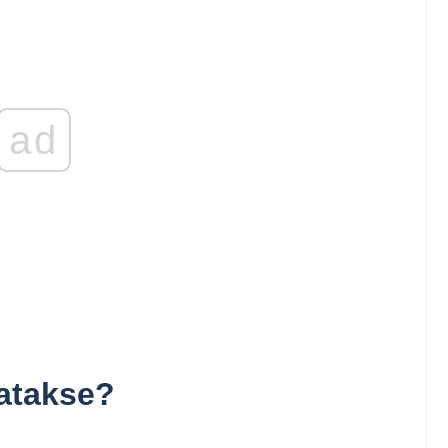
ad
atakse?