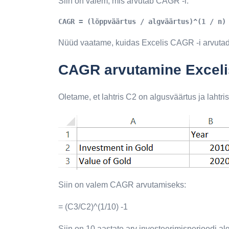
Siin on valem, mis arvutab CAGR -i.
CAGR = (lõppväärtus / algväärtus)^(1 / n)
Nüüd vaatame, kuidas Excelis CAGR -i arvutad
CAGR arvutamine Excelis
Oletame, et lahtris C2 on algusväärtus ja lahtri
Siin on valem CAGR arvutamiseks:
= (C3/C2)^(1/10) -1
Siin on 10 aastate arv investeerimisperioodi alg