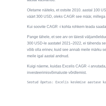
Oletame näiteks, et ostsite 2010. aastal 100 U
väärt 300 USD, oleks CAGR see määr, millega te
Kui soovite CAGR -i kohta rohkem teada saada, s
Pange tähele, et see arv on täiesti väljamõeld
300 USD-le aastatel 2021–2022, ei tähenda see,
võib olla erinev, kuid see annab meile märku se
meile igal aastal andnud.
Kuigi näeme, kuidas Excelis CAGR -i arvutada, p
investeerimisvõimaluste võrdlemist.
Seotud õpetus: Excelis keskmise aastase k