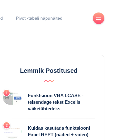
id
Pivot -tabeli näpunäited
Lemmik Postitused
1
Funktsioon VBA LCASE -
teisendage tekst Excelis
väiketähtedeks
2
Kuidas kasutada funktsiooni
Excel REPT (näited + video)