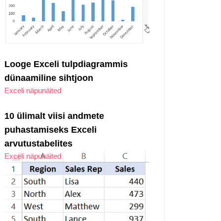
Looge Exceli tulpdiagrammis
dünaamiline sihtjoon
Exceli näpunäited
10 ülimalt viisi andmete
puhastamiseks Exceli
arvutustabelites
Exceli näpunäited