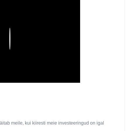
Play
ab meile, kui kiiresti meie investeeringud on igal