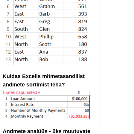
Kuidas Excelis mitmetasandilist
andmete sortimist teha?
Exceli näpunäited
Andmete analüüs - üks muutuvate