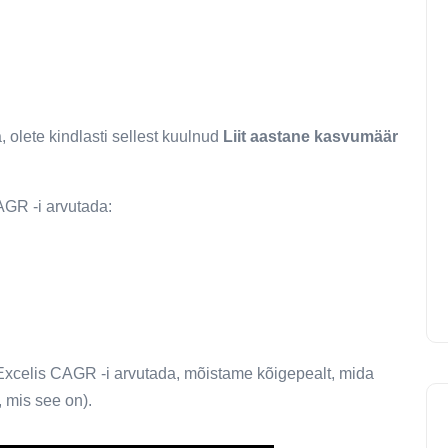
, olete kindlasti sellest kuulnud
Liit aastane kasvumäär
AGR -i arvutada:
Excelis CAGR -i arvutada, mõistame kõigepealt, mida
, mis see on).